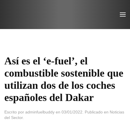
Ir
al
contenido
principal
Así es el ‘e-fuel’, el
combustible sostenible que
utilizan dos de los coches
españoles del Dakar
Escrito por
adminfuelbuddy
en
03/01/2022
. Publicado en
Noticias
del Sector
.