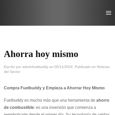
Ir
al
contenido
principal
Ahorra hoy mismo
Escrito por
adminfuelbuddy
en
05/11/2024
. Publicado en
Noticias
del Sector
.
Compra Fuelbuddy y Empieza a Ahorrar Hoy Mismo
Fuelbuddy es mucho más que una herramienta de
ahorro
de combustible
: es una inversión que comienza a
reembolsarte desde el primer día. Su tecnología de celdas