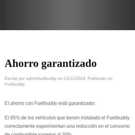
Ir
al
contenido
principal
Ahorro garantizado
Escrito por
adminfuelbuddy
en
13/11/2024
. Publicado en
Fuelbuddy
.
El ahorro con Fuelbuddy está garantizado:
El 95% de los vehículos que tienen instalado el Fuelbuddy
correctamente experimentan una reducción en el consumo
de combustible superior al 20%.